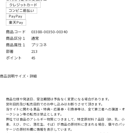
商品コード
03388-00350-00340
商品区分１
通常
商品属性１
プリコネ
部署
213
ポイント
45
商品説明
サイズ・詳細
商品仕様や発送日、受注期間は予告なく変更になる場合があります。
営利目的及び転売目的でのお申し込みはお断りさせて頂きます。
当サイトに関わる景品・特典・応募券・引換券等は、全て第三者への譲渡・オ
ークション等の転売は禁止とします。
弊社では食品のアレルギー物質につきまして、特定原材料７品目（卵、乳、小
麦、えび、かに、落花生、そば）が商品の原材料に含まれる場合、個々のパッ
ケージの原材料欄に情報を表示しています。