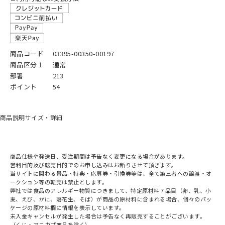
商品コード
03395-00350-00197
商品区分１
通常
部署
213
ポイント
54
商品説明
サイズ・詳細
商品仕様や発送日、受注期間は予告なく変更になる場合があります。
営利目的及び転売目的でのお申し込みはお断りさせて頂きます。
当サイトに関わる景品・特典・応募券・引換券等は、全て第三者への譲渡・オ
ークション等の転売は禁止とします。
弊社では食品のアレルギー物質につきまして、特定原材料７品目（卵、乳、小
麦、えび、かに、落花生、そば）が商品の原材料に含まれる場合、個々のパッ
ケージの原材料欄に情報を表示しています。
未入金キャンセルが発生した場合は予告なく再販売することがございます。
（くじ・アニカプ商品を除く）