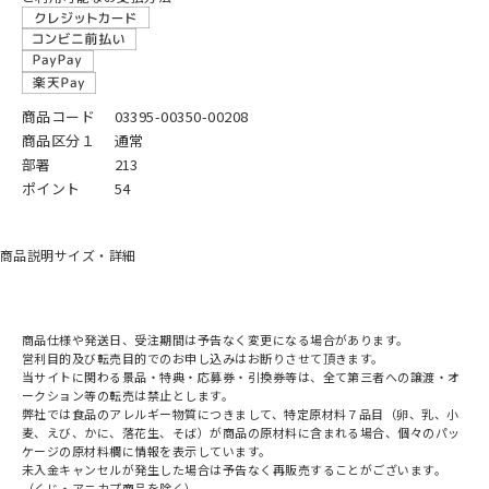
商品コード
03395-00350-00208
商品区分１
通常
部署
213
ポイント
54
商品説明
サイズ・詳細
商品仕様や発送日、受注期間は予告なく変更になる場合があります。
営利目的及び転売目的でのお申し込みはお断りさせて頂きます。
当サイトに関わる景品・特典・応募券・引換券等は、全て第三者への譲渡・オ
ークション等の転売は禁止とします。
弊社では食品のアレルギー物質につきまして、特定原材料７品目（卵、乳、小
麦、えび、かに、落花生、そば）が商品の原材料に含まれる場合、個々のパッ
ケージの原材料欄に情報を表示しています。
未入金キャンセルが発生した場合は予告なく再販売することがございます。
（くじ・アニカプ商品を除く）