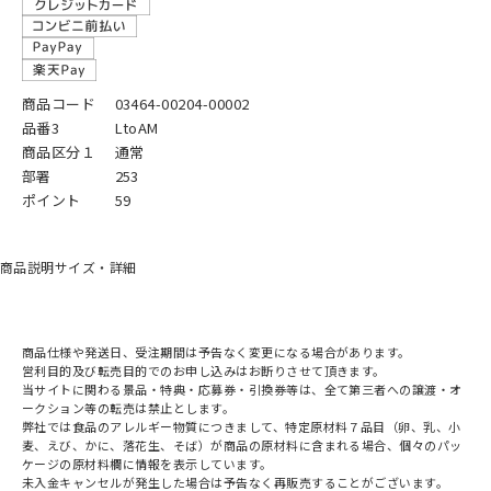
商品コード
03464-00204-00002
品番3
LtoAM
商品区分１
通常
部署
253
ポイント
59
商品説明
サイズ・詳細
商品仕様や発送日、受注期間は予告なく変更になる場合があります。
営利目的及び転売目的でのお申し込みはお断りさせて頂きます。
当サイトに関わる景品・特典・応募券・引換券等は、全て第三者への譲渡・オ
ークション等の転売は禁止とします。
弊社では食品のアレルギー物質につきまして、特定原材料７品目（卵、乳、小
麦、えび、かに、落花生、そば）が商品の原材料に含まれる場合、個々のパッ
ケージの原材料欄に情報を表示しています。
未入金キャンセルが発生した場合は予告なく再販売することがございます。