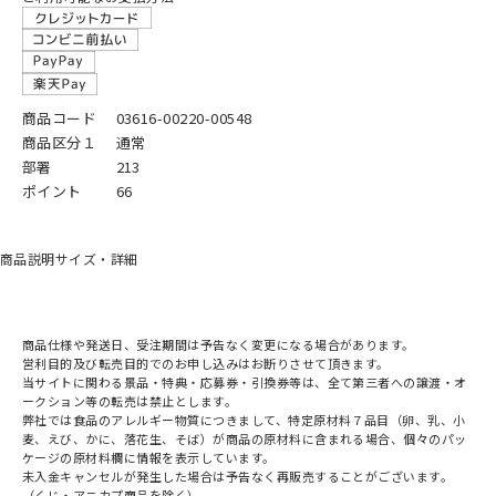
商品コード
03616-00220-00548
商品区分１
通常
部署
213
ポイント
66
商品説明
サイズ・詳細
商品仕様や発送日、受注期間は予告なく変更になる場合があります。
営利目的及び転売目的でのお申し込みはお断りさせて頂きます。
当サイトに関わる景品・特典・応募券・引換券等は、全て第三者への譲渡・オ
ークション等の転売は禁止とします。
弊社では食品のアレルギー物質につきまして、特定原材料７品目（卵、乳、小
麦、えび、かに、落花生、そば）が商品の原材料に含まれる場合、個々のパッ
ケージの原材料欄に情報を表示しています。
未入金キャンセルが発生した場合は予告なく再販売することがございます。
（くじ・アニカプ商品を除く）