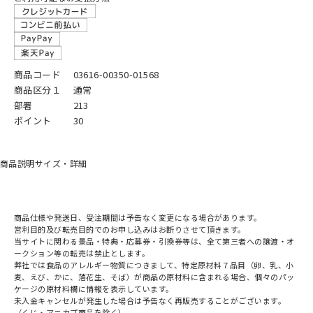
商品コード
03616-00350-01568
商品区分１
通常
部署
213
ポイント
30
商品説明
サイズ・詳細
商品仕様や発送日、受注期間は予告なく変更になる場合があります。
営利目的及び転売目的でのお申し込みはお断りさせて頂きます。
当サイトに関わる景品・特典・応募券・引換券等は、全て第三者への譲渡・オ
ークション等の転売は禁止とします。
弊社では食品のアレルギー物質につきまして、特定原材料７品目（卵、乳、小
麦、えび、かに、落花生、そば）が商品の原材料に含まれる場合、個々のパッ
ケージの原材料欄に情報を表示しています。
未入金キャンセルが発生した場合は予告なく再販売することがございます。
（くじ・アニカプ商品を除く）