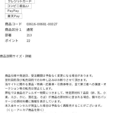
商品コード
03616-00681-00327
商品区分１
通常
部署
213
ポイント
22
商品説明
サイズ・詳細
商品仕様や発送日、受注期間は予告なく変更になる場合があります。
営利目的及び転売目的でのお申し込みはお断りさせて頂きます。
当サイトに関わる景品・特典・応募券・引換券等は、全て第三者への譲渡・オ
ークション等の転売は禁止とします。
弊社では食品のアレルギー物質につきまして、特定原材料７品目（卵、乳、小
麦、えび、かに、落花生、そば）が商品の原材料に含まれる場合、個々のパッ
ケージの原材料欄に情報を表示しています。
未入金キャンセルが発生した場合は予告なく再販売することがございます。
（くじ・アニカプ商品を除く）