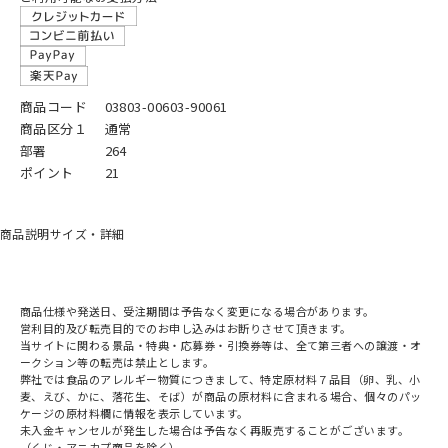
商品コード
03803-00603-90061
商品区分１
通常
部署
264
ポイント
21
商品説明
サイズ・詳細
商品仕様や発送日、受注期間は予告なく変更になる場合があります。
営利目的及び転売目的でのお申し込みはお断りさせて頂きます。
当サイトに関わる景品・特典・応募券・引換券等は、全て第三者への譲渡・オ
ークション等の転売は禁止とします。
弊社では食品のアレルギー物質につきまして、特定原材料７品目（卵、乳、小
麦、えび、かに、落花生、そば）が商品の原材料に含まれる場合、個々のパッ
ケージの原材料欄に情報を表示しています。
未入金キャンセルが発生した場合は予告なく再販売することがございます。
（くじ・アニカプ商品を除く）