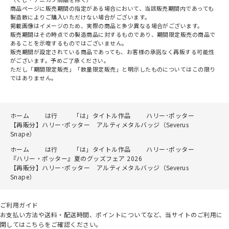
商品ページに販売期間の指定がある場合において、当該販売期間内であっても
製造数によりご購入いただけない場合がございます。
掲載画像はイメージのため、実際の商品と多少異なる場合がございます。
販売期間はその時点での製造商品に対するものであり、期間限定販売の商品で
あることを示唆するものではございません。
販売期間が設定されている商品であっても、お客様の承諾なく再販する可能性
がございます。予めご了承ください。
ただし「期間限定販売」「数量限定販売」と明示したものについてはこの限り
ではありません。
ホーム
は行
「は」タイトル作品
ハリー･ポッター
【再販分】ハリー･ポッター アルティメタルバッジ（Severus
Snape）
ホーム
は行
「は」タイトル作品
ハリー･ポッター
『ハリー・ポッター』夏のグッズフェア 2026
【再販分】ハリー･ポッター アルティメタルバッジ（Severus
Snape）
ご利用ガイド
お支払い方法や送料・配送時間、ポイントについてなど、当サイトのご利用に
関してはこちらをご確認ください。