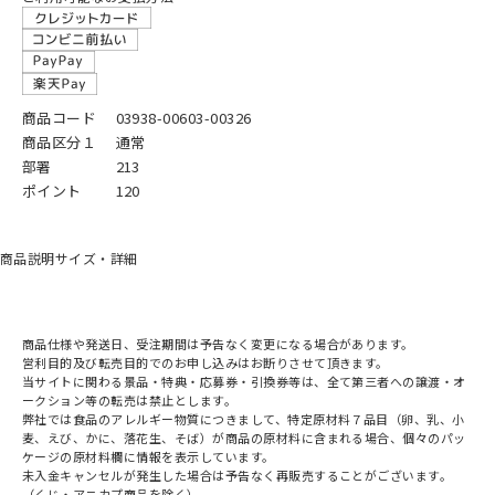
商品コード
03938-00603-00326
商品区分１
通常
部署
213
ポイント
120
商品説明
サイズ・詳細
商品仕様や発送日、受注期間は予告なく変更になる場合があります。
営利目的及び転売目的でのお申し込みはお断りさせて頂きます。
当サイトに関わる景品・特典・応募券・引換券等は、全て第三者への譲渡・オ
ークション等の転売は禁止とします。
弊社では食品のアレルギー物質につきまして、特定原材料７品目（卵、乳、小
麦、えび、かに、落花生、そば）が商品の原材料に含まれる場合、個々のパッ
ケージの原材料欄に情報を表示しています。
未入金キャンセルが発生した場合は予告なく再販売することがございます。
（くじ・アニカプ商品を除く）