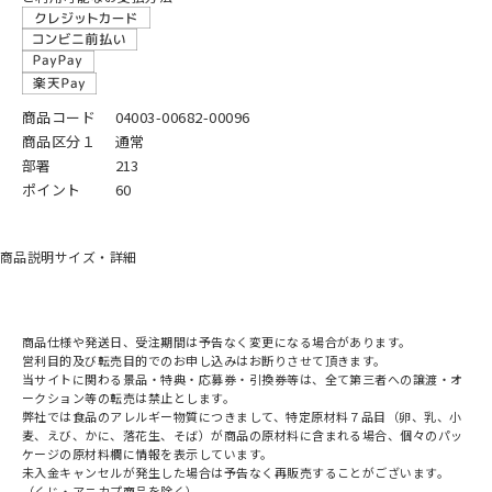
商品コード
04003-00682-00096
商品区分１
通常
部署
213
ポイント
60
商品説明
サイズ・詳細
商品仕様や発送日、受注期間は予告なく変更になる場合があります。
営利目的及び転売目的でのお申し込みはお断りさせて頂きます。
当サイトに関わる景品・特典・応募券・引換券等は、全て第三者への譲渡・オ
ークション等の転売は禁止とします。
弊社では食品のアレルギー物質につきまして、特定原材料７品目（卵、乳、小
麦、えび、かに、落花生、そば）が商品の原材料に含まれる場合、個々のパッ
ケージの原材料欄に情報を表示しています。
未入金キャンセルが発生した場合は予告なく再販売することがございます。
（くじ・アニカプ商品を除く）