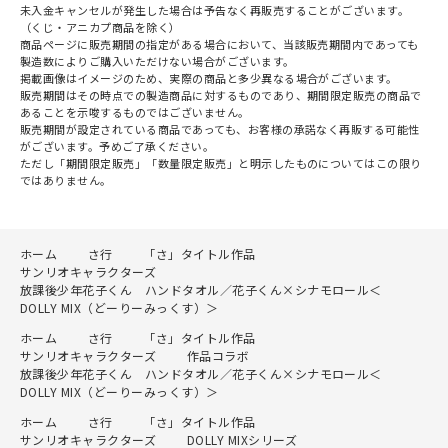
未入金キャンセルが発生した場合は予告なく再販売することがございます。
（くじ・アニカプ商品を除く）
商品ページに販売期間の指定がある場合において、当該販売期間内であっても
製造数によりご購入いただけない場合がございます。
掲載画像はイメージのため、実際の商品と多少異なる場合がございます。
販売期間はその時点での製造商品に対するものであり、期間限定販売の商品で
あることを示唆するものではございません。
販売期間が設定されている商品であっても、お客様の承諾なく再販する可能性
がございます。予めご了承ください。
ただし「期間限定販売」「数量限定販売」と明示したものについてはこの限り
ではありません。
ホーム
さ行
「さ」タイトル作品
サンリオキャラクターズ
放課後少年花子くん ハンドタオル／花子くん×シナモロール＜
DOLLY MIX（どーりーみっくす）＞
ホーム
さ行
「さ」タイトル作品
サンリオキャラクターズ
作品コラボ
放課後少年花子くん ハンドタオル／花子くん×シナモロール＜
DOLLY MIX（どーりーみっくす）＞
ホーム
さ行
「さ」タイトル作品
サンリオキャラクターズ
DOLLY MIXシリーズ