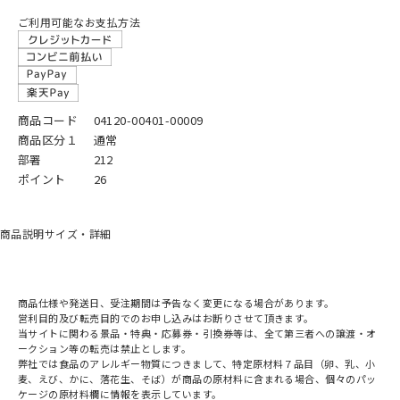
ご利用可能なお支払方法
商品コード
04120-00401-00009
商品区分１
通常
部署
212
ポイント
26
商品説明
サイズ・詳細
商品仕様や発送日、受注期間は予告なく変更になる場合があります。
営利目的及び転売目的でのお申し込みはお断りさせて頂きます。
当サイトに関わる景品・特典・応募券・引換券等は、全て第三者への譲渡・オ
ークション等の転売は禁止とします。
弊社では食品のアレルギー物質につきまして、特定原材料７品目（卵、乳、小
麦、えび、かに、落花生、そば）が商品の原材料に含まれる場合、個々のパッ
ケージの原材料欄に情報を表示しています。