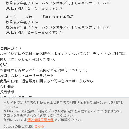
放課後少年花子くん ハンドタオル／花子くん×シナモロール＜
DOLLY MIX（どーりーみっくす）＞
ホーム
は行
「ほ」タイトル作品
放課後少年花子くん
放課後少年花子くん ハンドタオル／花子くん×シナモロール＜
DOLLY MIX（どーりーみっくす）＞
ご利用ガイド
お支払い方法や送料・配送時間、ポイントについてなど、当サイトのご利用に
関してはこちらをご確認ください。
Q&A
お客様から寄せられたご質問などを掲載しております。
お問い合わせ・ユーザーサポート
商品の仕様、通信販売に関するお問い合わせはこちらから。
会社概要
採用情報
アニメイトグループ
本サイトでは利用者の利便性向上と利用者の利用状況把握のためCookieを利用し
ています。
なおCookieの設定はご利用のブラウザの設定でも変更することができますので、
ブロックを希望される場合等にご利用ください。
詳細については
個人情報保護方針
をご確認ください。
特定商取引法に基づく表記
個人情報保護方針
利用規約
Cookieの拒否方法は
こちら