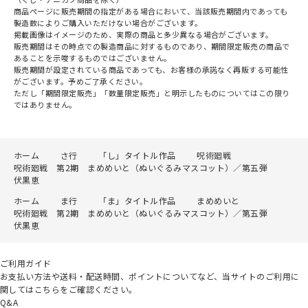
商品ページに販売期間の指定がある場合において、当該販売期間内であっても
製造数によりご購入いただけない場合がございます。
掲載画像はイメージのため、実際の商品と多少異なる場合がございます。
販売期間はその時点での製造商品に対するものであり、期間限定販売の商品で
あることを示唆するものではございません。
販売期間が設定されている商品であっても、お客様の承諾なく再販する可能性
がございます。予めご了承ください。
ただし「期間限定販売」「数量限定販売」と明示したものについてはこの限り
ではありません。
ホーム
さ行
「し」タイトル作品
呪術廻戦
呪術廻戦 第2期 まめめいと（ぬいぐるみマスコット）／第五弾
伏黒恵
ホーム
ま行
「ま」タイトル作品
まめめいと
呪術廻戦 第2期 まめめいと（ぬいぐるみマスコット）／第五弾
伏黒恵
ご利用ガイド
お支払い方法や送料・配送時間、ポイントについてなど、当サイトのご利用に
関してはこちらをご確認ください。
Q&A