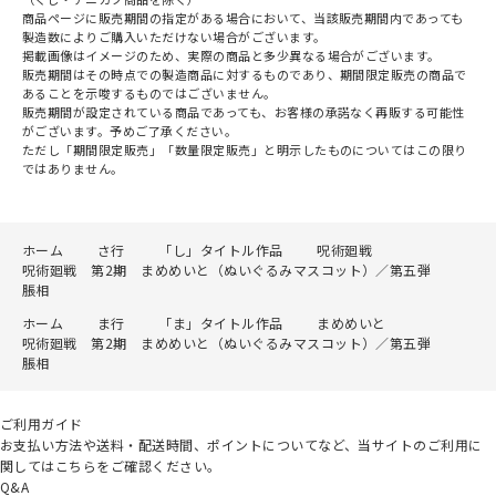
商品ページに販売期間の指定がある場合において、当該販売期間内であっても
製造数によりご購入いただけない場合がございます。
掲載画像はイメージのため、実際の商品と多少異なる場合がございます。
販売期間はその時点での製造商品に対するものであり、期間限定販売の商品で
あることを示唆するものではございません。
販売期間が設定されている商品であっても、お客様の承諾なく再販する可能性
がございます。予めご了承ください。
ただし「期間限定販売」「数量限定販売」と明示したものについてはこの限り
ではありません。
ホーム
さ行
「し」タイトル作品
呪術廻戦
呪術廻戦 第2期 まめめいと（ぬいぐるみマスコット）／第五弾
脹相
ホーム
ま行
「ま」タイトル作品
まめめいと
呪術廻戦 第2期 まめめいと（ぬいぐるみマスコット）／第五弾
脹相
ご利用ガイド
お支払い方法や送料・配送時間、ポイントについてなど、当サイトのご利用に
関してはこちらをご確認ください。
Q&A