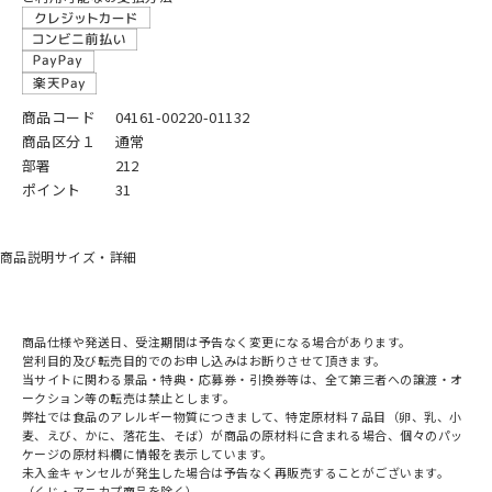
商品コード
04161-00220-01132
商品区分１
通常
部署
212
ポイント
31
商品説明
サイズ・詳細
商品仕様や発送日、受注期間は予告なく変更になる場合があります。
営利目的及び転売目的でのお申し込みはお断りさせて頂きます。
当サイトに関わる景品・特典・応募券・引換券等は、全て第三者への譲渡・オ
ークション等の転売は禁止とします。
弊社では食品のアレルギー物質につきまして、特定原材料７品目（卵、乳、小
麦、えび、かに、落花生、そば）が商品の原材料に含まれる場合、個々のパッ
ケージの原材料欄に情報を表示しています。
未入金キャンセルが発生した場合は予告なく再販売することがございます。
（くじ・アニカプ商品を除く）