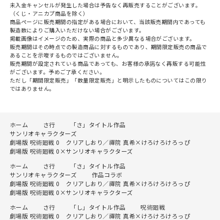
未入金キャンセルが発生した場合は予告なく再販売することがございます。
（くじ・アニカプ商品を除く）
商品ページに販売期間の指定がある場合において、当該販売期間内であっても
製造数によりご購入いただけない場合がございます。
掲載画像はイメージのため、実際の商品と多少異なる場合がございます。
販売期間はその時点での製造商品に対するものであり、期間限定販売の商品で
あることを示唆するものではございません。
販売期間が設定されている商品であっても、お客様の承諾なく再販する可能性
がございます。予めご了承ください。
ただし「期間限定販売」「数量限定販売」と明示したものについてはこの限り
ではありません。
ホーム
さ行
「さ」タイトル作品
サンリオキャラクターズ
劇場版 呪術廻戦 0 クリアしおり／禪院 真希×けろけろけろっぴ
劇場版 呪術廻戦 0×サンリオキャラクターズ
ホーム
さ行
「さ」タイトル作品
サンリオキャラクターズ
作品コラボ
劇場版 呪術廻戦 0 クリアしおり／禪院 真希×けろけろけろっぴ
劇場版 呪術廻戦 0×サンリオキャラクターズ
ホーム
さ行
「し」タイトル作品
呪術廻戦
劇場版 呪術廻戦 0 クリアしおり／禪院 真希×けろけろけろっぴ