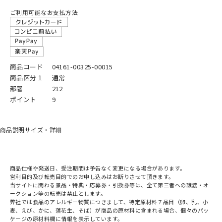
ご利用可能なお支払方法
商品コード
04161-00325-00015
商品区分１
通常
部署
212
ポイント
9
商品説明
サイズ・詳細
商品仕様や発送日、受注期間は予告なく変更になる場合があります。
営利目的及び転売目的でのお申し込みはお断りさせて頂きます。
当サイトに関わる景品・特典・応募券・引換券等は、全て第三者への譲渡・オ
ークション等の転売は禁止とします。
弊社では食品のアレルギー物質につきまして、特定原材料７品目（卵、乳、小
麦、えび、かに、落花生、そば）が商品の原材料に含まれる場合、個々のパッ
ケージの原材料欄に情報を表示しています。