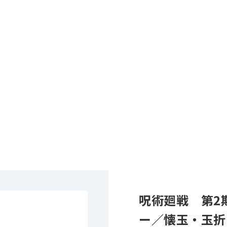
呪術廻戦 第2
ー／懐玉・玉折