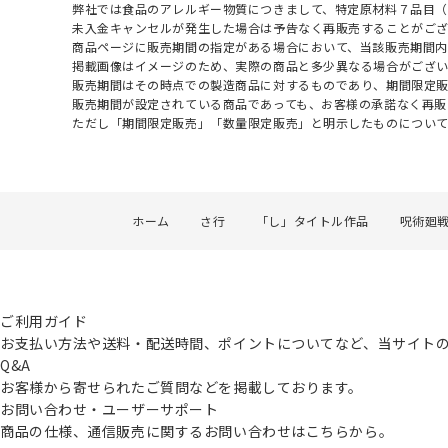
弊社では食品のアレルギー物質につきまして、特定原材料７品目
未入金キャンセルが発生した場合は予告なく再販売することがご
商品ページに販売期間の指定がある場合において、当該販売期間内
掲載画像はイメージのため、実際の商品と多少異なる場合がござい
販売期間はその時点での製造商品に対するものであり、期間限定
販売期間が設定されている商品であっても、お客様の承諾なく再販
ただし「期間限定販売」「数量限定販売」と明示したものについ
ホーム
さ行
「し」タイトル作品
呪術廻
ご利用ガイド
お支払い方法や送料・配送時間、ポイントについてなど、当サイト
Q&A
お客様から寄せられたご質問などを掲載しております。
お問い合わせ・ユーザーサポート
商品の仕様、通信販売に関するお問い合わせはこちらから。