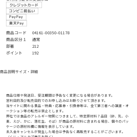
商品コード
04161-00350-01178
商品区分１
通常
部署
212
ポイント
192
商品説明
サイズ・詳細
商品仕様や発送日、受注期間は予告なく変更になる場合があります。
営利目的及び転売目的でのお申し込みはお断りさせて頂きます。
当サイトに関わる景品・特典・応募券・引換券等は、全て第三者への譲渡・オ
ークション等の転売は禁止とします。
弊社では食品のアレルギー物質につきまして、特定原材料７品目（卵、乳、小
麦、えび、かに、落花生、そば）が商品の原材料に含まれる場合、個々のパッ
ケージの原材料欄に情報を表示しています。
未入金キャンセルが発生した場合は予告なく再販売することがございます。
（くじ・アニカプ商品を除く）