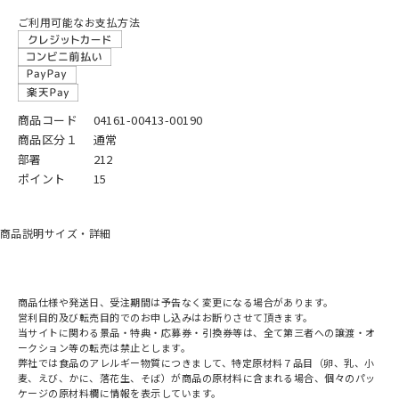
ご利用可能なお支払方法
商品コード
04161-00413-00190
商品区分１
通常
部署
212
ポイント
15
商品説明
サイズ・詳細
商品仕様や発送日、受注期間は予告なく変更になる場合があります。
営利目的及び転売目的でのお申し込みはお断りさせて頂きます。
当サイトに関わる景品・特典・応募券・引換券等は、全て第三者への譲渡・オ
ークション等の転売は禁止とします。
弊社では食品のアレルギー物質につきまして、特定原材料７品目（卵、乳、小
麦、えび、かに、落花生、そば）が商品の原材料に含まれる場合、個々のパッ
ケージの原材料欄に情報を表示しています。