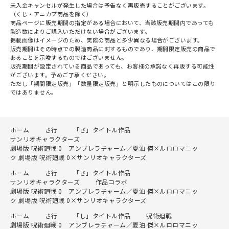
未入金キャンセルが発生した場合は予告なく再販売することがございます。
（くじ・アニカプ商品を除く）
商品ページに販売期間の指定がある場合において、当該販売期間内であっても
製造数によりご購入いただけない場合がございます。
掲載画像はイメージのため、実際の商品と多少異なる場合がございます。
販売期間はその時点での製造商品に対するものであり、期間限定販売の商品で
あることを示唆するものではございません。
販売期間が設定されている商品であっても、お客様の承諾なく再販する可能性
がございます。予めご了承ください。
ただし「期間限定販売」「数量限定販売」と明示したものについてはこの限り
ではありません。
ホーム
さ行
「さ」タイトル作品
サンリオキャラクターズ
劇場版 呪術廻戦 0 アンブレラチャーム／夏油 傑×ルロロマニッ
ク 劇場版 呪術廻戦 0×サンリオキャラクターズ
ホーム
さ行
「さ」タイトル作品
サンリオキャラクターズ
作品コラボ
劇場版 呪術廻戦 0 アンブレラチャーム／夏油 傑×ルロロマニッ
ク 劇場版 呪術廻戦 0×サンリオキャラクターズ
ホーム
さ行
「し」タイトル作品
呪術廻戦
劇場版 呪術廻戦 0 アンブレラチャーム／夏油 傑×ルロロマニッ