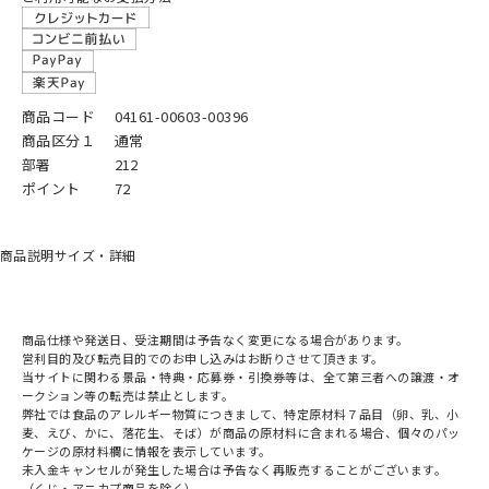
商品コード
04161-00603-00396
商品区分１
通常
部署
212
ポイント
72
商品説明
サイズ・詳細
商品仕様や発送日、受注期間は予告なく変更になる場合があります。
営利目的及び転売目的でのお申し込みはお断りさせて頂きます。
当サイトに関わる景品・特典・応募券・引換券等は、全て第三者への譲渡・オ
ークション等の転売は禁止とします。
弊社では食品のアレルギー物質につきまして、特定原材料７品目（卵、乳、小
麦、えび、かに、落花生、そば）が商品の原材料に含まれる場合、個々のパッ
ケージの原材料欄に情報を表示しています。
未入金キャンセルが発生した場合は予告なく再販売することがございます。
（くじ・アニカプ商品を除く）