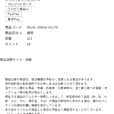
商品コード
04161-00603-01170
商品区分１
通常
部署
212
ポイント
18
商品説明
サイズ・詳細
商品仕様や発送日、受注期間は予告なく変更になる場合があります。
営利目的及び転売目的でのお申し込みはお断りさせて頂きます。
当サイトに関わる景品・特典・応募券・引換券等は、全て第三者への譲渡・オ
ークション等の転売は禁止とします。
弊社では食品のアレルギー物質につきまして、特定原材料７品目（卵、乳、小
麦、えび、かに、落花生、そば）が商品の原材料に含まれる場合、個々のパッ
ケージの原材料欄に情報を表示しています。
未入金キャンセルが発生した場合は予告なく再販売することがございます。
（くじ・アニカプ商品を除く）