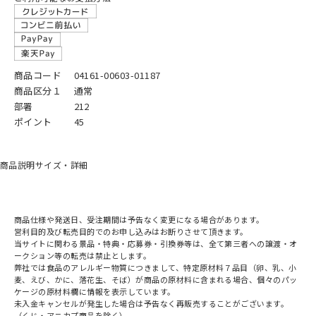
商品コード
04161-00603-01187
商品区分１
通常
部署
212
ポイント
45
商品説明
サイズ・詳細
商品仕様や発送日、受注期間は予告なく変更になる場合があります。
営利目的及び転売目的でのお申し込みはお断りさせて頂きます。
当サイトに関わる景品・特典・応募券・引換券等は、全て第三者への譲渡・オ
ークション等の転売は禁止とします。
弊社では食品のアレルギー物質につきまして、特定原材料７品目（卵、乳、小
麦、えび、かに、落花生、そば）が商品の原材料に含まれる場合、個々のパッ
ケージの原材料欄に情報を表示しています。
未入金キャンセルが発生した場合は予告なく再販売することがございます。
（くじ・アニカプ商品を除く）