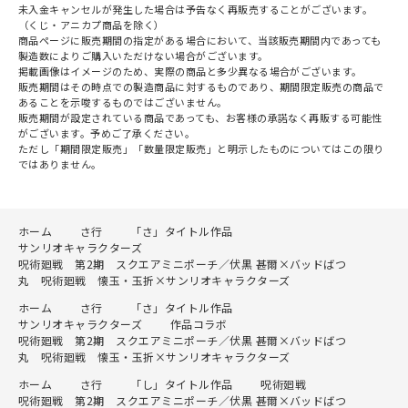
未入金キャンセルが発生した場合は予告なく再販売することがございます。
（くじ・アニカプ商品を除く）
商品ページに販売期間の指定がある場合において、当該販売期間内であっても
製造数によりご購入いただけない場合がございます。
掲載画像はイメージのため、実際の商品と多少異なる場合がございます。
販売期間はその時点での製造商品に対するものであり、期間限定販売の商品で
あることを示唆するものではございません。
販売期間が設定されている商品であっても、お客様の承諾なく再販する可能性
がございます。予めご了承ください。
ただし「期間限定販売」「数量限定販売」と明示したものについてはこの限り
ではありません。
ホーム
さ行
「さ」タイトル作品
サンリオキャラクターズ
呪術廻戦 第2期 スクエアミニポーチ／伏黒 甚爾×バッドばつ
丸 呪術廻戦 懐玉・玉折×サンリオキャラクターズ
ホーム
さ行
「さ」タイトル作品
サンリオキャラクターズ
作品コラボ
呪術廻戦 第2期 スクエアミニポーチ／伏黒 甚爾×バッドばつ
丸 呪術廻戦 懐玉・玉折×サンリオキャラクターズ
ホーム
さ行
「し」タイトル作品
呪術廻戦
呪術廻戦 第2期 スクエアミニポーチ／伏黒 甚爾×バッドばつ