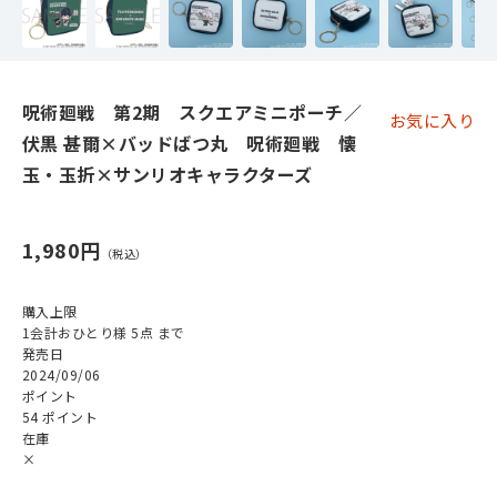
呪術廻戦 第2期 スクエアミニポーチ／
お気に入り
伏黒 甚爾×バッドばつ丸 呪術廻戦 懐
玉・玉折×サンリオキャラクターズ
1,980円
購入上限
1会計おひとり様 5点 まで
発売日
2024/09/06
ポイント
54 ポイント
在庫
×