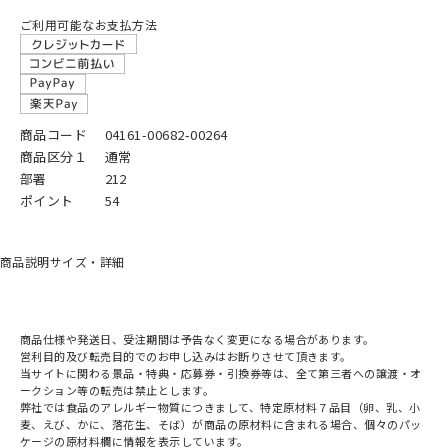
ご利用可能なお支払方法
商品コード
04161-00682-00264
商品区分１
通常
部署
212
ポイント
54
商品説明
サイズ・詳細
商品仕様や発送日、受注期間は予告なく変更になる場合があります。
営利目的及び転売目的でのお申し込みはお断りさせて頂きます。
当サイトに関わる景品・特典・応募券・引換券等は、全て第三者への譲渡・オ
ークション等の転売は禁止とします。
弊社では食品のアレルギー物質につきまして、特定原材料７品目（卵、乳、小
麦、えび、かに、落花生、そば）が商品の原材料に含まれる場合、個々のパッ
ケージの原材料欄に情報を表示しています。