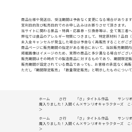
商品仕様や発送日、受注期間は予告なく変更になる場合があります
営利目的及び転売目的でのお申し込みはお断りさせて頂きます。
当サイトに関わる景品・特典・応募券・引換券等は、全て第三者
弊社では食品のアレルギー物質につきまして、特定原材料７品目
未入金キャンセルが発生した場合は予告なく再販売することがご
商品ページに販売期間の指定がある場合において、当該販売期間内
掲載画像はイメージのため、実際の商品と多少異なる場合がござい
販売期間はその時点での製造商品に対するものであり、期間限定
販売期間が設定されている商品であっても、お客様の承諾なく再販
ただし「期間限定販売」「数量限定販売」と明示したものについ
ホーム
さ行
「さ」タイトル作品
サンリ
魔入りました！入間くん×サンリオキャラクターズ ころ
＞
ホーム
さ行
「さ」タイトル作品
サンリ
魔入りました！入間くん×サンリオキャラクターズ ころ
＞