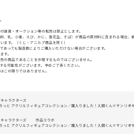
。
への譲渡・オークション等の転売は禁止とします。
（卵、乳、小麦、えび、かに、落花生、そば）が商品の原材料に含まれる場合、
ざいます。（くじ・アニカプ商品を除く）
であっても製造数によりご購入いただけない場合がございます。
ます。
販売の商品であることを示唆するものではございません。
する可能性がございます。予めご了承ください。
てはこの限りではありません。
オキャラクターズ
っと アクリルフィギュアコレクション／魔入りました！入間くん×サンリオキャラ
オキャラクターズ
作品コラボ
っと アクリルフィギュアコレクション／魔入りました！入間くん×サンリオキャラ