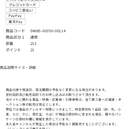
商品コード
04685-00350-00114
商品区分１
通常
部署
213
ポイント
21
商品説明
サイズ・詳細
商品仕様や発送日、受注期間は予告なく変更になる場合があります。
営利目的及び転売目的でのお申し込みはお断りさせて頂きます。
当サイトに関わる景品・特典・応募券・引換券等は、全て第三者への譲渡・オ
ークション等の転売は禁止とします。
弊社では食品のアレルギー物質につきまして、特定原材料７品目（卵、乳、小
麦、えび、かに、落花生、そば）が商品の原材料に含まれる場合、個々のパッ
ケージの原材料欄に情報を表示しています。
未入金キャンセルが発生した場合は予告なく再販売することがございます。
（くじ・アニカプ商品を除く）