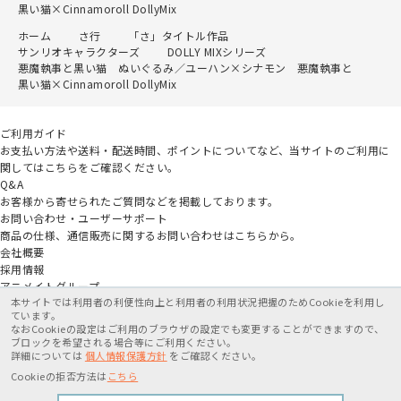
黒い猫×Cinnamoroll DollyMix
ホーム
さ行
「さ」タイトル作品
サンリオキャラクターズ
DOLLY MIXシリーズ
悪魔執事と黒い猫 ぬいぐるみ／ユーハン×シナモン 悪魔執事と
黒い猫×Cinnamoroll DollyMix
ご利用ガイド
お支払い方法や送料・配送時間、ポイントについてなど、当サイトのご利用に
関してはこちらをご確認ください。
Q&A
お客様から寄せられたご質問などを掲載しております。
お問い合わせ・ユーザーサポート
商品の仕様、通信販売に関するお問い合わせはこちらから。
会社概要
採用情報
アニメイトグループ
本サイトでは利用者の利便性向上と利用者の利用状況把握のためCookieを利用し
ています。
なおCookieの設定はご利用のブラウザの設定でも変更することができますので、
ブロックを希望される場合等にご利用ください。
詳細については
個人情報保護方針
をご確認ください。
特定商取引法に基づく表記
個人情報保護方針
利用規約
Cookieの拒否方法は
こちら
在庫がありません