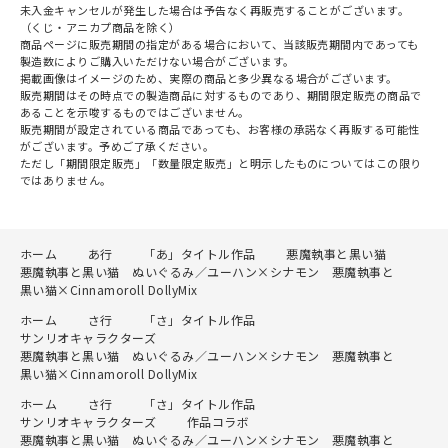
未入金キャンセルが発生した場合は予告なく再販売することがございます。
（くじ・アニカプ商品を除く）
商品ページに販売期間の指定がある場合において、当該販売期間内であっても
製造数によりご購入いただけない場合がございます。
掲載画像はイメージのため、実際の商品と多少異なる場合がございます。
販売期間はその時点での製造商品に対するものであり、期間限定販売の商品で
あることを示唆するものではございません。
販売期間が設定されている商品であっても、お客様の承諾なく再販する可能性
がございます。予めご了承ください。
ただし「期間限定販売」「数量限定販売」と明示したものについてはこの限り
ではありません。
ホーム
あ行
「あ」タイトル作品
悪魔執事と黒い猫
悪魔執事と黒い猫 ぬいぐるみ／ユーハン×シナモン 悪魔執事と
黒い猫×Cinnamoroll DollyMix
ホーム
さ行
「さ」タイトル作品
サンリオキャラクターズ
悪魔執事と黒い猫 ぬいぐるみ／ユーハン×シナモン 悪魔執事と
黒い猫×Cinnamoroll DollyMix
ホーム
さ行
「さ」タイトル作品
サンリオキャラクターズ
作品コラボ
悪魔執事と黒い猫 ぬいぐるみ／ユーハン×シナモン 悪魔執事と