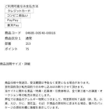
ご利用可能なお支払方法
商品コード
04685-00540-00016
商品区分１
通常
部署
213
ポイント
75
商品説明
サイズ・詳細
商品仕様や発送日、受注期間は予告なく変更になる場合があります。
営利目的及び転売目的でのお申し込みはお断りさせて頂きます。
当サイトに関わる景品・特典・応募券・引換券等は、全て第三者への譲渡・オ
ークション等の転売は禁止とします。
弊社では食品のアレルギー物質につきまして、特定原材料７品目（卵、乳、小
麦、えび、かに、落花生、そば）が商品の原材料に含まれる場合、個々のパッ
ケージの原材料欄に情報を表示しています。