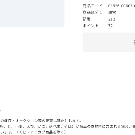
商品コード
04826-00603-
商品区分１
通常
部署
212
ポイント
72
。
への譲渡・オークション等の転売は禁止とします。
（卵、乳、小麦、えび、かに、落花生、そば）が商品の原材料に含まれる場合、
ざいます。（くじ・アニカプ商品を除く）