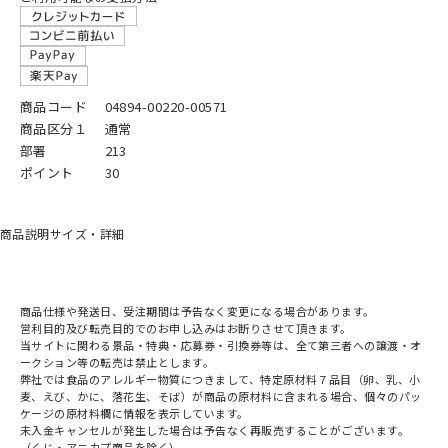
商品コード
04894-00220-00571
商品区分１
通常
部署
213
ポイント
30
商品説明
サイズ・詳細
商品仕様や発送日、受注期間は予告なく変更になる場合があります。
営利目的及び転売目的でのお申し込みはお断りさせて頂きます。
当サイトに関わる景品・特典・応募券・引換券等は、全て第三者への譲渡・オ
ークション等の転売は禁止とします。
弊社では食品のアレルギー物質につきまして、特定原材料７品目（卵、乳、小
麦、えび、かに、落花生、そば）が商品の原材料に含まれる場合、個々のパッ
ケージの原材料欄に情報を表示しています。
未入金キャンセルが発生した場合は予告なく再販売することがございます。
（くじ・アニカプ商品を除く）