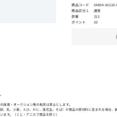
商品コード
04894-00220-
商品区分１
通常
部署
213
ポイント
30
。
への譲渡・オークション等の転売は禁止とします。
（卵、乳、小麦、えび、かに、落花生、そば）が商品の原材料に含まれる場合、
ざいます。（くじ・アニカプ商品を除く）