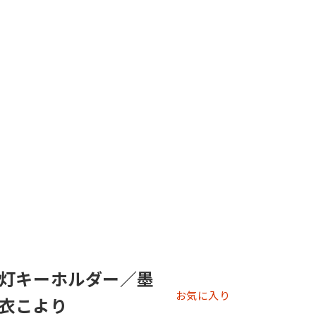
灯キーホルダー／墨
お気に入り
博衣こより