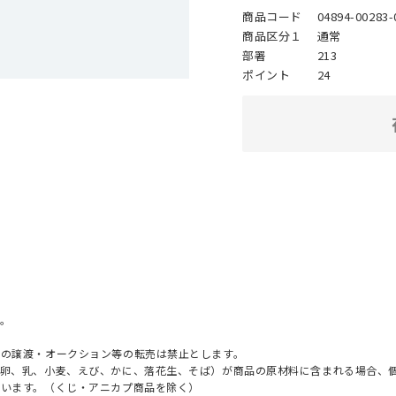
商品コード
04894-00283-
商品区分１
通常
部署
213
ポイント
24
。
への譲渡・オークション等の転売は禁止とします。
（卵、乳、小麦、えび、かに、落花生、そば）が商品の原材料に含まれる場合、
ざいます。（くじ・アニカプ商品を除く）