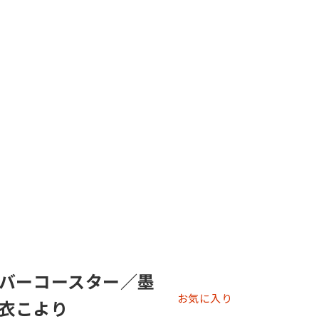
バーコースター／墨
お気に入り
博衣こより