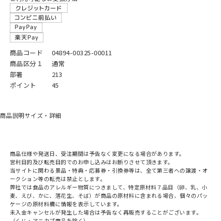
商品コード
04894-00325-00011
商品区分１
通常
部署
213
ポイント
45
商品説明
サイズ・詳細
商品仕様や発送日、受注期間は予告なく変更になる場合があります。
営利目的及び転売目的でのお申し込みはお断りさせて頂きます。
当サイトに関わる景品・特典・応募券・引換券等は、全て第三者への譲渡・オ
ークション等の転売は禁止とします。
弊社では食品のアレルギー物質につきまして、特定原材料７品目（卵、乳、小
麦、えび、かに、落花生、そば）が商品の原材料に含まれる場合、個々のパッ
ケージの原材料欄に情報を表示しています。
未入金キャンセルが発生した場合は予告なく再販売することがございます。
（くじ・アニカプ商品を除く）