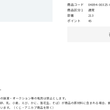
商品コード
04894-00325-
商品区分１
通常
部署
213
ポイント
45
。
への譲渡・オークション等の転売は禁止とします。
（卵、乳、小麦、えび、かに、落花生、そば）が商品の原材料に含まれる場合、
ざいます。（くじ・アニカプ商品を除く）