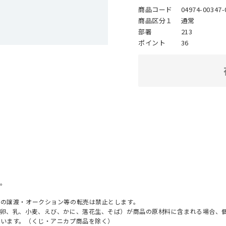
商品コード
04974-00347-
商品区分１
通常
部署
213
ポイント
36
。
への譲渡・オークション等の転売は禁止とします。
（卵、乳、小麦、えび、かに、落花生、そば）が商品の原材料に含まれる場合、
ざいます。（くじ・アニカプ商品を除く）