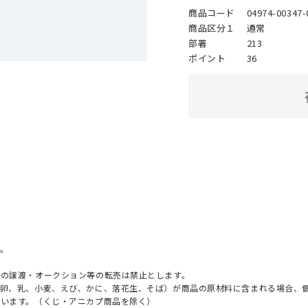
商品コード
04974-00347-
商品区分１
通常
部署
213
ポイント
36
。
への譲渡・オークション等の転売は禁止とします。
（卵、乳、小麦、えび、かに、落花生、そば）が商品の原材料に含まれる場合、
ざいます。（くじ・アニカプ商品を除く）