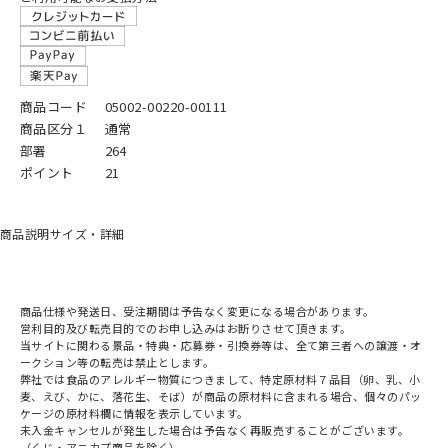
商品コード
05002-00220-00111
商品区分１
通常
部署
264
ポイント
21
商品説明
サイズ・詳細
商品仕様や発送日、受注期間は予告なく変更になる場合があります。
営利目的及び転売目的でのお申し込みはお断りさせて頂きます。
当サイトに関わる景品・特典・応募券・引換券等は、全て第三者への譲渡・オ
ークション等の転売は禁止とします。
弊社では食品のアレルギー物質につきまして、特定原材料７品目（卵、乳、小
麦、えび、かに、落花生、そば）が商品の原材料に含まれる場合、個々のパッ
ケージの原材料欄に情報を表示しています。
未入金キャンセルが発生した場合は予告なく再販売することがございます。
（くじ・アニカプ商品を除く）