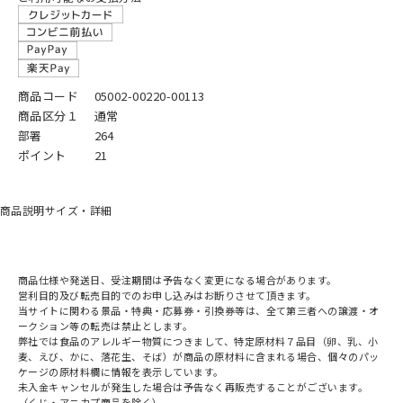
商品コード
05002-00220-00113
商品区分１
通常
部署
264
ポイント
21
商品説明
サイズ・詳細
商品仕様や発送日、受注期間は予告なく変更になる場合があります。
営利目的及び転売目的でのお申し込みはお断りさせて頂きます。
当サイトに関わる景品・特典・応募券・引換券等は、全て第三者への譲渡・オ
ークション等の転売は禁止とします。
弊社では食品のアレルギー物質につきまして、特定原材料７品目（卵、乳、小
麦、えび、かに、落花生、そば）が商品の原材料に含まれる場合、個々のパッ
ケージの原材料欄に情報を表示しています。
未入金キャンセルが発生した場合は予告なく再販売することがございます。
（くじ・アニカプ商品を除く）