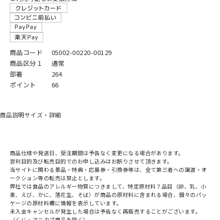
商品コード
05002-00220-00129
商品区分１
通常
部署
264
ポイント
66
商品説明
サイズ・詳細
商品仕様や発送日、受注期間は予告なく変更になる場合があります。
営利目的及び転売目的でのお申し込みはお断りさせて頂きます。
当サイトに関わる景品・特典・応募券・引換券等は、全て第三者への譲渡・オ
ークション等の転売は禁止とします。
弊社では食品のアレルギー物質につきまして、特定原材料７品目（卵、乳、小
麦、えび、かに、落花生、そば）が商品の原材料に含まれる場合、個々のパッ
ケージの原材料欄に情報を表示しています。
未入金キャンセルが発生した場合は予告なく再販売することがございます。
（くじ・アニカプ商品を除く）