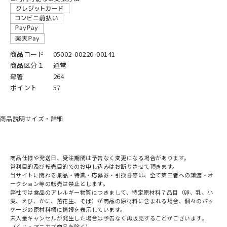
商品コード
05002-00220-00141
商品区分１
通常
部署
264
ポイント
57
商品説明
サイズ・詳細
商品仕様や発送日、受注期間は予告なく変更になる場合があります。
営利目的及び転売目的でのお申し込みはお断りさせて頂きます。
当サイトに関わる景品・特典・応募券・引換券等は、全て第三者への譲渡・オ
ークション等の転売は禁止とします。
弊社では食品のアレルギー物質につきまして、特定原材料７品目（卵、乳、小
麦、えび、かに、落花生、そば）が商品の原材料に含まれる場合、個々のパッ
ケージの原材料欄に情報を表示しています。
未入金キャンセルが発生した場合は予告なく再販売することがございます。
（くじ・アニカプ商品を除く）