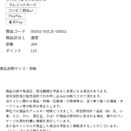
商品コード
05002-00325-00002
商品区分１
通常
部署
264
ポイント
115
商品説明
サイズ・詳細
商品仕様や発送日、受注期間は予告なく変更になる場合があります。
営利目的及び転売目的でのお申し込みはお断りさせて頂きます。
当サイトに関わる景品・特典・応募券・引換券等は、全て第三者への譲渡・オ
ークション等の転売は禁止とします。
弊社では食品のアレルギー物質につきまして、特定原材料７品目（卵、乳、小
麦、えび、かに、落花生、そば）が商品の原材料に含まれる場合、個々のパッ
ケージの原材料欄に情報を表示しています。
未入金キャンセルが発生した場合は予告なく再販売することがございます。
（くじ・アニカプ商品を除く）