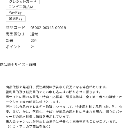
商品コード
05002-00348-00019
商品区分１
通常
部署
264
ポイント
24
商品説明
サイズ・詳細
商品仕様や発送日、受注期間は予告なく変更になる場合があります。
営利目的及び転売目的でのお申し込みはお断りさせて頂きます。
当サイトに関わる景品・特典・応募券・引換券等は、全て第三者への譲渡・オ
ークション等の転売は禁止とします。
弊社では食品のアレルギー物質につきまして、特定原材料７品目（卵、乳、小
麦、えび、かに、落花生、そば）が商品の原材料に含まれる場合、個々のパッ
ケージの原材料欄に情報を表示しています。
未入金キャンセルが発生した場合は予告なく再販売することがございます。
（くじ・アニカプ商品を除く）