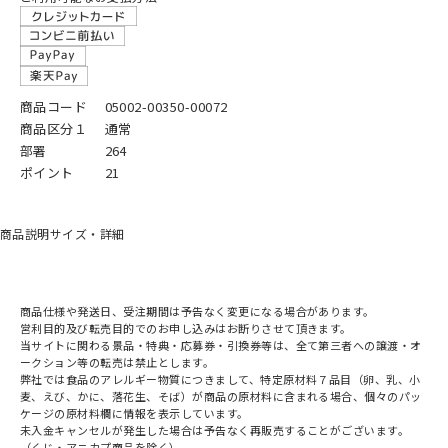
商品コード
05002-00350-00072
商品区分１
通常
部署
264
ポイント
21
商品説明
サイズ・詳細
商品仕様や発送日、受注期間は予告なく変更になる場合があります。
営利目的及び転売目的でのお申し込みはお断りさせて頂きます。
当サイトに関わる景品・特典・応募券・引換券等は、全て第三者への譲渡・オ
ークション等の転売は禁止とします。
弊社では食品のアレルギー物質につきまして、特定原材料７品目（卵、乳、小
麦、えび、かに、落花生、そば）が商品の原材料に含まれる場合、個々のパッ
ケージの原材料欄に情報を表示しています。
未入金キャンセルが発生した場合は予告なく再販売することがございます。
（くじ・アニカプ商品を除く）