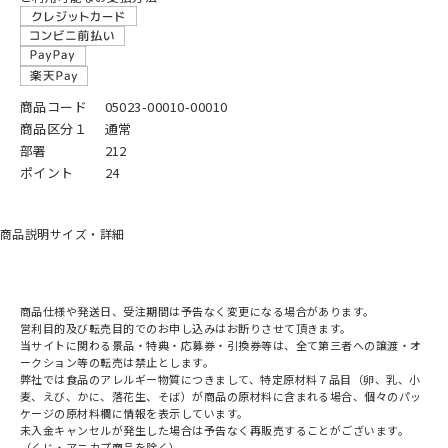
商品コード
05023-00010-00010
商品区分１
通常
部署
212
ポイント
24
商品説明
サイズ・詳細
商品仕様や発送日、受注期間は予告なく変更になる場合があります。
営利目的及び転売目的でのお申し込みはお断りさせて頂きます。
当サイトに関わる景品・特典・応募券・引換券等は、全て第三者への譲渡・オ
ークション等の転売は禁止とします。
弊社では食品のアレルギー物質につきまして、特定原材料７品目（卵、乳、小
麦、えび、かに、落花生、そば）が商品の原材料に含まれる場合、個々のパッ
ケージの原材料欄に情報を表示しています。
未入金キャンセルが発生した場合は予告なく再販売することがございます。
（くじ・アニカプ商品を除く）