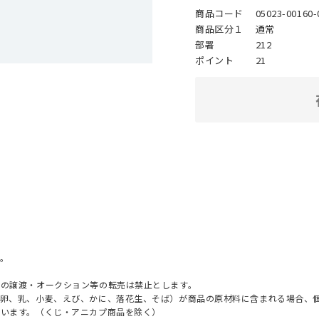
商品コード
05023-00160-
商品区分１
通常
部署
212
ポイント
21
。
への譲渡・オークション等の転売は禁止とします。
（卵、乳、小麦、えび、かに、落花生、そば）が商品の原材料に含まれる場合、
ざいます。（くじ・アニカプ商品を除く）