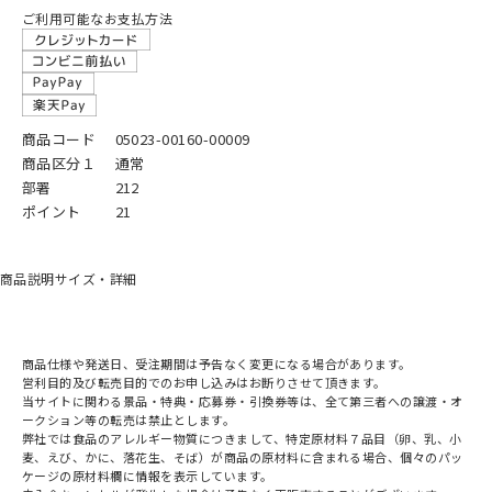
ご利用可能なお支払方法
商品コード
05023-00160-00009
商品区分１
通常
部署
212
ポイント
21
商品説明
サイズ・詳細
商品仕様や発送日、受注期間は予告なく変更になる場合があります。
営利目的及び転売目的でのお申し込みはお断りさせて頂きます。
当サイトに関わる景品・特典・応募券・引換券等は、全て第三者への譲渡・オ
ークション等の転売は禁止とします。
弊社では食品のアレルギー物質につきまして、特定原材料７品目（卵、乳、小
麦、えび、かに、落花生、そば）が商品の原材料に含まれる場合、個々のパッ
ケージの原材料欄に情報を表示しています。