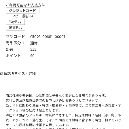
ご利用可能なお支払方法
商品コード
05023-00681-00007
商品区分１
通常
部署
212
ポイント
90
商品説明
サイズ・詳細
商品仕様や発送日、受注期間は予告なく変更になる場合があります。
営利目的及び転売目的でのお申し込みはお断りさせて頂きます。
当サイトに関わる景品・特典・応募券・引換券等は、全て第三者への譲渡・オ
ークション等の転売は禁止とします。
弊社では食品のアレルギー物質につきまして、特定原材料７品目（卵、乳、小
麦、えび、かに、落花生、そば）が商品の原材料に含まれる場合、個々のパッ
ケージの原材料欄に情報を表示しています。