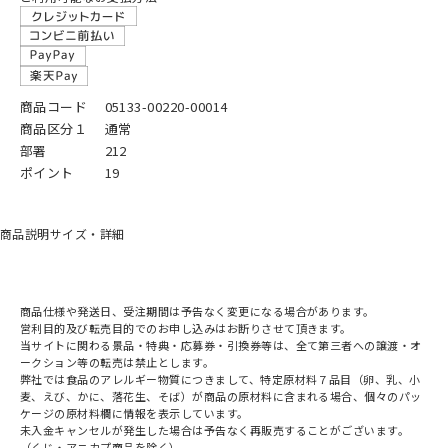
商品コード
05133-00220-00014
商品区分１
通常
部署
212
ポイント
19
商品説明
サイズ・詳細
商品仕様や発送日、受注期間は予告なく変更になる場合があります。
営利目的及び転売目的でのお申し込みはお断りさせて頂きます。
当サイトに関わる景品・特典・応募券・引換券等は、全て第三者への譲渡・オ
ークション等の転売は禁止とします。
弊社では食品のアレルギー物質につきまして、特定原材料７品目（卵、乳、小
麦、えび、かに、落花生、そば）が商品の原材料に含まれる場合、個々のパッ
ケージの原材料欄に情報を表示しています。
未入金キャンセルが発生した場合は予告なく再販売することがございます。
（くじ・アニカプ商品を除く）