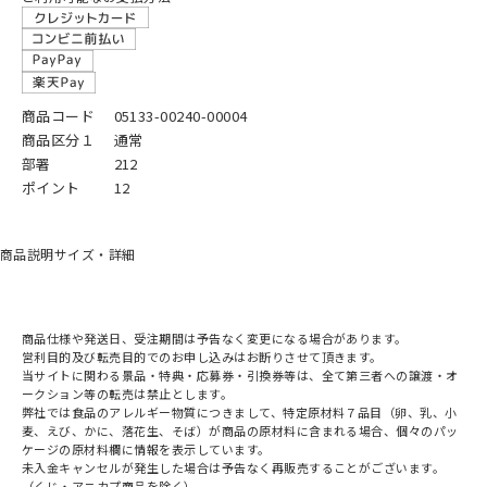
商品コード
05133-00240-00004
商品区分１
通常
部署
212
ポイント
12
商品説明
サイズ・詳細
商品仕様や発送日、受注期間は予告なく変更になる場合があります。
営利目的及び転売目的でのお申し込みはお断りさせて頂きます。
当サイトに関わる景品・特典・応募券・引換券等は、全て第三者への譲渡・オ
ークション等の転売は禁止とします。
弊社では食品のアレルギー物質につきまして、特定原材料７品目（卵、乳、小
麦、えび、かに、落花生、そば）が商品の原材料に含まれる場合、個々のパッ
ケージの原材料欄に情報を表示しています。
未入金キャンセルが発生した場合は予告なく再販売することがございます。
（くじ・アニカプ商品を除く）