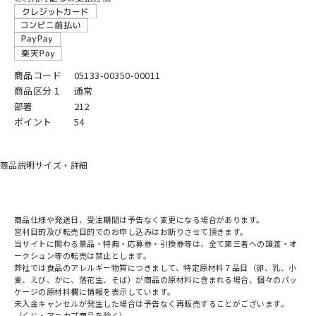
商品コード
05133-00350-00011
商品区分１
通常
部署
212
ポイント
54
商品説明
サイズ・詳細
商品仕様や発送日、受注期間は予告なく変更になる場合があります。
営利目的及び転売目的でのお申し込みはお断りさせて頂きます。
当サイトに関わる景品・特典・応募券・引換券等は、全て第三者への譲渡・オ
ークション等の転売は禁止とします。
弊社では食品のアレルギー物質につきまして、特定原材料７品目（卵、乳、小
麦、えび、かに、落花生、そば）が商品の原材料に含まれる場合、個々のパッ
ケージの原材料欄に情報を表示しています。
未入金キャンセルが発生した場合は予告なく再販売することがございます。
（くじ・アニカプ商品を除く）