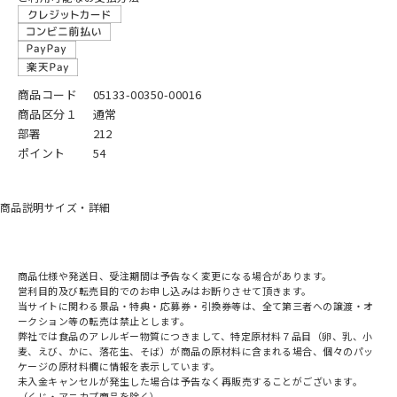
商品コード
05133-00350-00016
商品区分１
通常
部署
212
ポイント
54
商品説明
サイズ・詳細
商品仕様や発送日、受注期間は予告なく変更になる場合があります。
営利目的及び転売目的でのお申し込みはお断りさせて頂きます。
当サイトに関わる景品・特典・応募券・引換券等は、全て第三者への譲渡・オ
ークション等の転売は禁止とします。
弊社では食品のアレルギー物質につきまして、特定原材料７品目（卵、乳、小
麦、えび、かに、落花生、そば）が商品の原材料に含まれる場合、個々のパッ
ケージの原材料欄に情報を表示しています。
未入金キャンセルが発生した場合は予告なく再販売することがございます。
（くじ・アニカプ商品を除く）