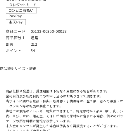
商品コード
05133-00350-00018
商品区分１
通常
部署
212
ポイント
54
商品説明
サイズ・詳細
商品仕様や発送日、受注期間は予告なく変更になる場合があります。
営利目的及び転売目的でのお申し込みはお断りさせて頂きます。
当サイトに関わる景品・特典・応募券・引換券等は、全て第三者への譲渡・オ
ークション等の転売は禁止とします。
弊社では食品のアレルギー物質につきまして、特定原材料７品目（卵、乳、小
麦、えび、かに、落花生、そば）が商品の原材料に含まれる場合、個々のパッ
ケージの原材料欄に情報を表示しています。
未入金キャンセルが発生した場合は予告なく再販売することがございます。
（くじ・アニカプ商品を除く）