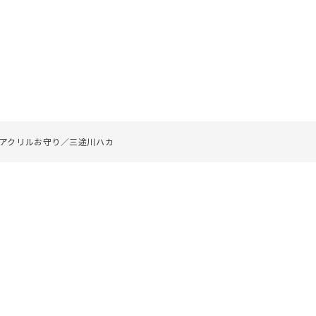
アクリルお守り／三途川ハカ