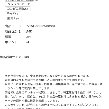
商品コード
05361-00182-00004
商品区分１
通常
部署
264
ポイント
24
商品説明
サイズ・詳細
商品仕様や発送日、受注期間は予告なく変更になる場合があります。
営利目的及び転売目的でのお申し込みはお断りさせて頂きます。
当サイトに関わる景品・特典・応募券・引換券等は、全て第三者への譲渡・オ
ークション等の転売は禁止とします。
弊社では食品のアレルギー物質につきまして、特定原材料７品目（卵、乳、小
麦、えび、かに、落花生、そば）が商品の原材料に含まれる場合、個々のパッ
ケージの原材料欄に情報を表示しています。
未入金キャンセルが発生した場合は予告なく再販売することがございます。
（くじ・アニカプ商品を除く）